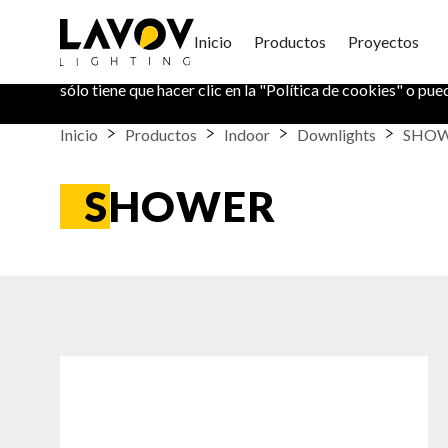
Política de Cookies
Inicio
Productos
Proyectos
En este sitio web utilizamos cookies para mantener su in
sólo tiene que hacer clic en la "
Política de cookies
" o pue
Inicio
Productos
Indoor
Downlights
SHO
SHOWER