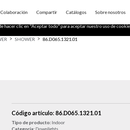
Colaboración
Compartir
Catálogos
Sobre nosotros
formación segura. También nos ayuda a entender cómo utiliza nuestr
de hacer clic en "Aceptar todo" para aceptar nuestro uso de cookie
WER
SHOWER
86.D065.1321.01
Código artículo: 86.D065.1321.01
Tipo de producto:
Indoor
Categoría:
Downlights