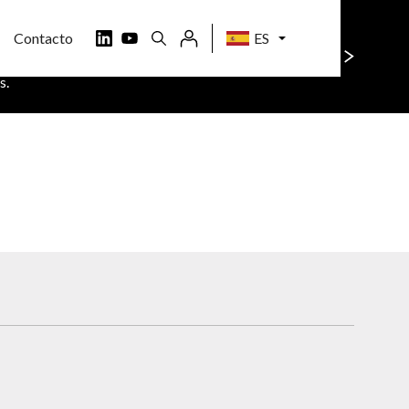
Contacto
ES
o sitio. Si quiere saber más,
Aceptar todo
s.