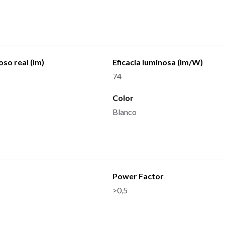
oso real (lm)
Eficacia luminosa (lm/W)
74
Color
Blanco
Power Factor
>0,5