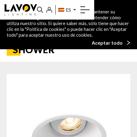
Política de Cookies
ES
En este sitio web utilizamos cookies para mantener su
información segura. También nos ayuda a entender cómo
utiliza nuestro sitio. Si quiere saber más, sólo tiene que hacer
Inicio
Productos
Indoor
Downlights
SHOWER
clic en la "
Política de cookies
" o puede hacer clic en "Aceptar
SHOWER
86.D065.1323.01
todo" para aceptar nuestro uso de cookies.
Aceptar todo
SHOWER