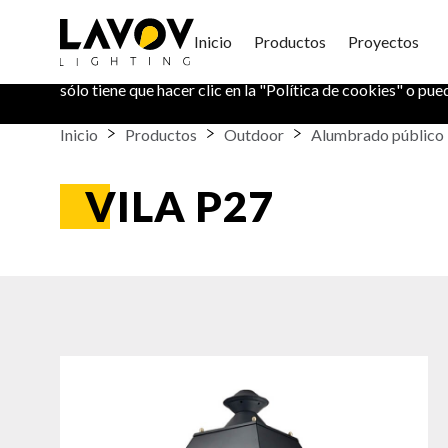
Política de Cookies
Inicio
Productos
Proyectos
En este sitio web utilizamos cookies para mantener su in
sólo tiene que hacer clic en la "
Política de cookies
" o pue
Inicio
Productos
Outdoor
Alumbrado público
VILA P27