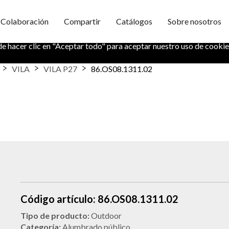
Colaboración
Compartir
Catálogos
Sobre nosotros
formación segura. También nos ayuda a entender cómo utiliza nuestr
de hacer clic en "Aceptar todo" para aceptar nuestro uso de cookie
VILA
VILA P27
86.OS08.1311.02
Código artículo: 86.OS08.1311.02
Tipo de producto:
Outdoor
Categoría:
Alumbrado público