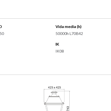
D
Vida media (h)
50
50000h L70B42
IK
IK08