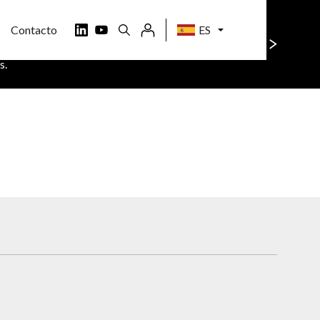
Contacto
ES
o sitio. Si quiere saber más,
Aceptar todo
s.