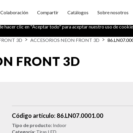
Colaboración
Compartir
Catálogos
Sobre nosotros
formación segura. También nos ayuda a entender cómo utiliza nuestr
de hacer clic en "Aceptar todo" para aceptar nuestro uso de cookie
FRONT 3D
ACCESORIOS NEON FRONT 3D
86.LN07.00
ON FRONT 3D
Código artículo: 86.LN07.0001.00
Tipo de producto:
Indoor
Categoría:
Tiras LED