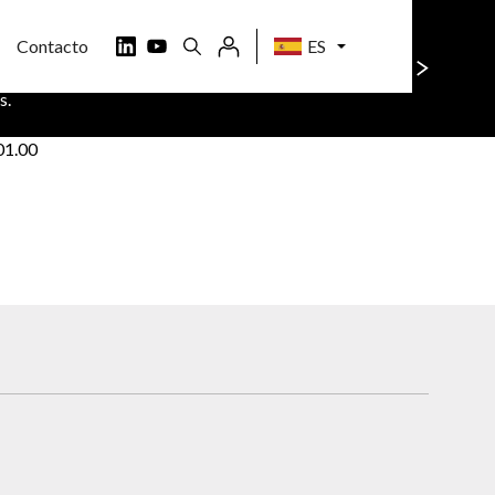
Contacto
ES
o sitio. Si quiere saber más,
Aceptar todo
s.
01.00