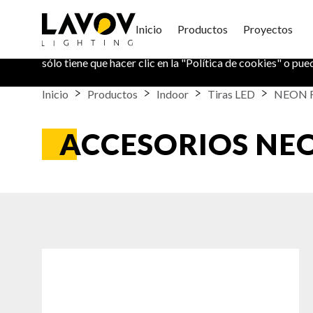
Política de Cookies
Inicio
Productos
Proyectos
En este sitio web utilizamos cookies para mantener su in
sólo tiene que hacer clic en la "
Política de cookies
" o pue
Inicio
Productos
Indoor
Tiras LED
NEON 
ACCESORIOS NE