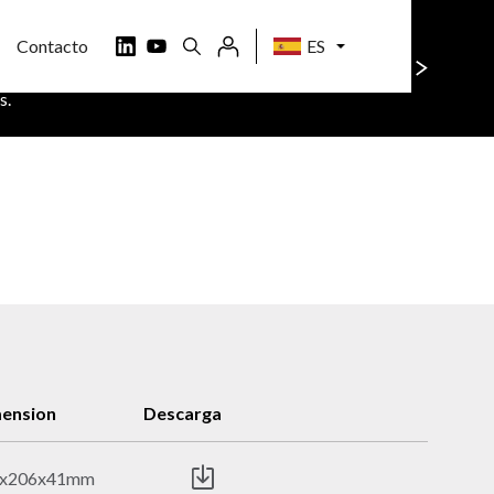
Contacto
ES
o sitio. Si quiere saber más,
Aceptar todo
s.
ension
Descarga
0x206x41mm