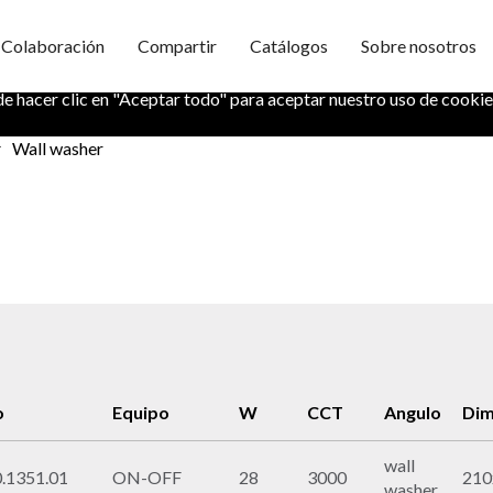
Colaboración
Compartir
Catálogos
Sobre nosotros
formación segura. También nos ayuda a entender cómo utiliza nuestr
de hacer clic en "Aceptar todo" para aceptar nuestro uso de cookie
Wall washer
o
Equipo
W
CCT
Angulo
Dim
wall
.1351.01
ON-OFF
28
3000
21
washer