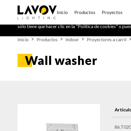
Política de Cookies
Inicio
Productos
Proyectos
En este sitio web utilizamos cookies para mantener su in
sólo tiene que hacer clic en la "
Política de cookies
" o pue
Inicio
Productos
Indoor
Proyectores a carril
Wall washer
Artícul
86.T020