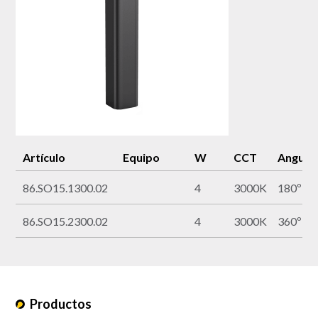
Artículo
Equipo
W
CCT
Angulo
86.SO15.1300.02
4
3000K
180º
86.SO15.2300.02
4
3000K
360º
Productos